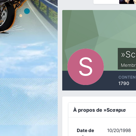
»Sc
Membr
CONTEN
1790
À propos de »Scσяρισ
Date de
10/20/1998