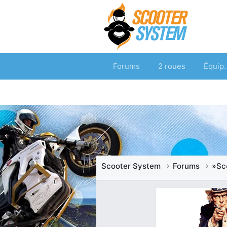
Forums
2 roues
Équip.
Scooter System
Forums
»Sc