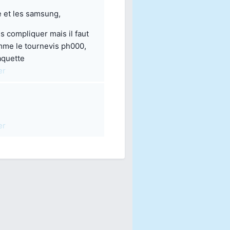
e et les samsung,
s compliquer mais il faut
mme le tournevis ph000,
aquette
er
er