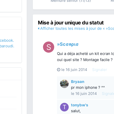
Membre sénior (11/13)
R
Mise à jour unique du statut
Afficher toutes les mises à jour de « »Sc
acebook.
»Scσяρισ
baroudi.
Qui a déja acheté un kit ecran l
oui quel site ? Montage facile ?
le 16 juin 2014
Signaler
Bryaan
pr mon iphone ? ^^
le 16 juin 2014
Signal
tonybw's
salut,