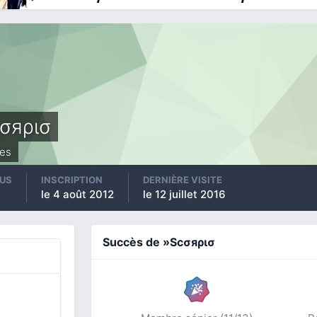
σяρισ
es
US
INSCRIPTION
DERNIÈRE VISITE
le 4 août 2012
le 12 juillet 2016
Succès de »Scσяρισ