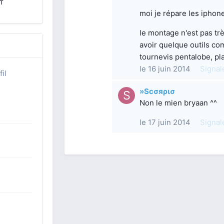
т
moi je répare les iphon
le montage n'est pas trè
avoir quelque outils co
tournevis pentalobe, pl
le 16 juin 2014
Signal
il
»Scσяρισ
Non le mien bryaan ^^
le 17 juin 2014
Signal