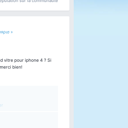
éputation sur la communauté
σяρισ »
cd vitre pour iphone 4 ? Si
 merci bien!
er