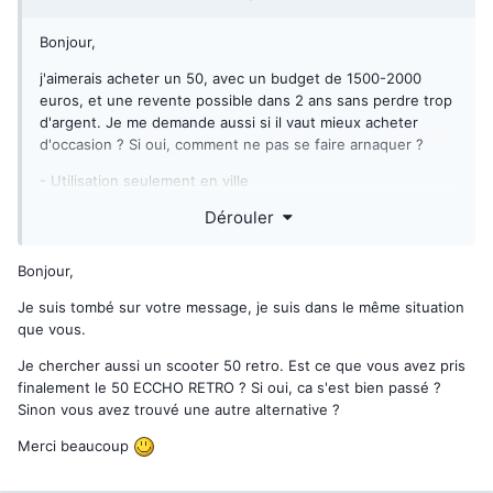
Bonjour,
j'aimerais acheter un 50, avec un budget de 1500-2000
euros, et une revente possible dans 2 ans sans perdre trop
d'argent. Je me demande aussi si il vaut mieux acheter
d'occasion ? Si oui, comment ne pas se faire arnaquer ?
- Utilisation seulement en ville
Dérouler
- Robuste
- Consomme peu
Bonjour,
Certains ont des conseils ?
Je suis tombé sur votre message, je suis dans le même situation
Est ce que un scooter comme le 50 ECCHO RETRO 50 est
que vous.
un bon modèle.
Je chercher aussi un scooter 50 retro. Est ce que vous avez pris
Merci beaucoup pour vos réponses
finalement le 50 ECCHO RETRO ? Si oui, ca s'est bien passé ?
Sinon vous avez trouvé une autre alternative ?
Bonne soirée
Merci beaucoup