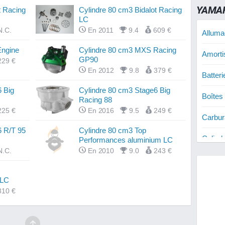
YAMAH
t Racing
Cylindre 80 cm3 Bidalot Racing
LC
N.C.
En 2011
9.4
609 €
Alluma
Engine
Cylindre 80 cm3 MXS Racing
Amorti
GP90
229 €
En 2012
9.8
379 €
Batter
 Big
Cylindre 80 cm3 Stage6 Big
Boîtes
Racing 88
225 €
En 2016
9.5
249 €
Carbur
6 R/T 95
Cylindre 80 cm3 Top
Cylind
Performances aluminium LC
N.C.
En 2010
9.0
243 €
Cylind
 LC
Disque
310 €
Disque
R