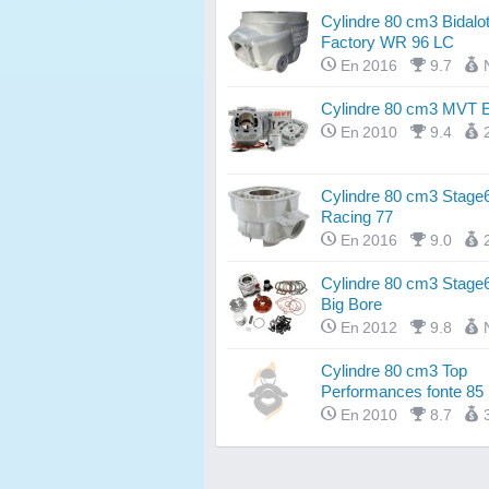
Cylindre 80 cm3 Bidalo
Factory WR 96 LC
En 2016
9.7
Cylindre 80 cm3 MVT 
En 2010
9.4
Cylindre 80 cm3 Stage6
Racing 77
En 2016
9.0
Cylindre 80 cm3 Stage
Big Bore
En 2012
9.8
Cylindre 80 cm3 Top
Performances fonte 85
En 2010
8.7