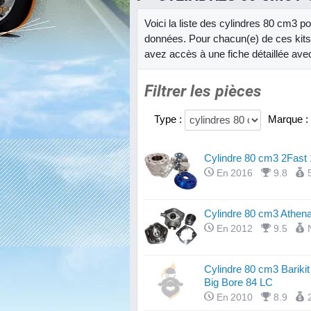
Voici la liste des cylindres 80 cm3 p
données. Pour chacun(e) de ces kits 
avez accès à une fiche détaillée avec
Filtrer les pièces
Type :
Marque :
Cylindre 80 cm3 2Fast
En 2016
9.8
Cylindre 80 cm3 Athen
En 2012
9.5
Cylindre 80 cm3 Barikit
Big Bore 84 LC
En 2010
8.9