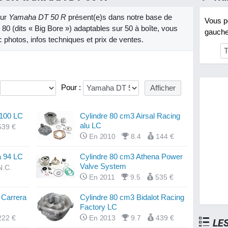
our
Yamaha DT 50 R
présent(e)s dans notre base de
Vous po
80 (dits « Big Bore ») adaptables sur 50 à boîte, vous
gauche 
 photos, infos techniques et prix de ventes.
Pour :
 100 LC
Cylindre 80 cm3 Airsal Racing
alu LC
539 €
En 2010
8.4
144 €
a 94 LC
Cylindre 80 cm3 Athena Power
Valve System
N.C.
En 2011
9.5
535 €
 Carrera
Cylindre 80 cm3 Bidalot Racing
Factory LC
222 €
En 2013
9.7
439 €
LE