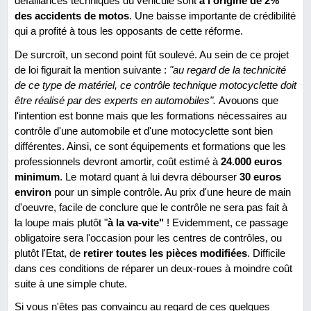
défaillances techniques du véhicule sont
à l'origine de 2%
des accidents de motos
. Une baisse importante de crédibilité
qui a profité à tous les opposants de cette réforme.
De surcroît, un second point fût soulevé. Au sein de ce projet
de loi figurait la mention suivante :
"au regard de la technicité
de ce type de matériel, ce contrôle technique motocyclette doit
être réalisé par des experts en automobiles".
Avouons
que
l'intention est bonne mais que les formations nécessaires au
contrôle d'une automobile et d'une motocyclette sont bien
différentes. Ainsi, ce sont équipements et formations que les
professionnels devront amortir, coût estimé à
24.000 euros
minimum
. Le motard quant à lui devra débourser
30 euros
environ
pour un simple contrôle. Au prix d'une heure de main
d'oeuvre, facile de conclure que le contrôle ne sera pas fait à
la loupe mais plutôt "
à la va-vite"
! Evidemment, ce passage
obligatoire sera l'occasion pour les centres de contrôles, ou
plutôt l'Etat, de
retirer toutes les pièces modifiées
. Difficile
dans ces conditions de réparer un deux-roues à moindre coût
suite à une simple chute.
Si vous n'êtes pas convaincu au regard de ces quelques