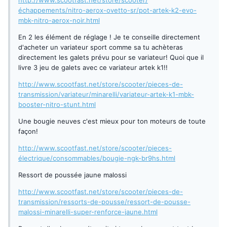
http://www.scootfast.net/store/scooter/
échappements/nitro-aerox-ovetto-sr/pot-artek-k2-evo-
mbk-nitro-aerox-noir.html
En 2 les élément de réglage ! Je te conseille directement
d'acheter un variateur sport comme sa tu achèteras
directement les galets prévu pour se variateur! Quoi que il
livre 3 jeu de galets avec ce variateur artek k1!!
http://www.scootfast.net/store/scooter/pieces-de-
transmission/variateur/minarelli/variateur-artek-k1-mbk-
booster-nitro-stunt.html
Une bougie neuves c'est mieux pour ton moteurs de toute
façon!
http://www.scootfast.net/store/scooter/pieces-
électrique/consommables/bougie-ngk-br9hs.html
Ressort de poussée jaune malossi
http://www.scootfast.net/store/scooter/pieces-de-
transmission/ressorts-de-pousse/ressort-de-pousse-
malossi-minarelli-super-renforce-jaune.html