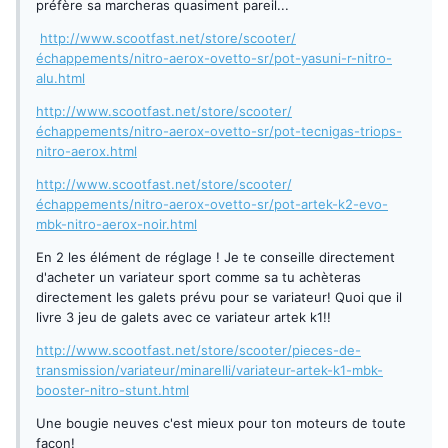
préfère sa marcheras quasiment pareil...
http://www.scootfast.net/store/scooter/
échappements/nitro-aerox-ovetto-sr/pot-yasuni-r-nitro-
alu.html
http://www.scootfast.net/store/scooter/
échappements/nitro-aerox-ovetto-sr/pot-tecnigas-triops-
nitro-aerox.html
http://www.scootfast.net/store/scooter/
échappements/nitro-aerox-ovetto-sr/pot-artek-k2-evo-
mbk-nitro-aerox-noir.html
En 2 les élément de réglage ! Je te conseille directement
d'acheter un variateur sport comme sa tu achèteras
directement les galets prévu pour se variateur! Quoi que il
livre 3 jeu de galets avec ce variateur artek k1!!
http://www.scootfast.net/store/scooter/pieces-de-
transmission/variateur/minarelli/variateur-artek-k1-mbk-
booster-nitro-stunt.html
Une bougie neuves c'est mieux pour ton moteurs de toute
façon!