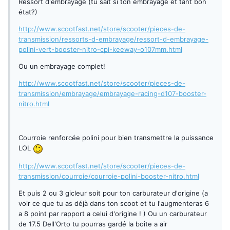
Ressort d'embrayage (tu sait si ton embrayage et tant bon
état?)
http://www.scootfast.net/store/scooter/pieces-de-
transmission/ressorts-d-embrayage/ressort-d-embrayage-
polini-vert-booster-nitro-cpi-keeway-o107mm.html
Ou un embrayage complet!
http://www.scootfast.net/store/scooter/pieces-de-
transmission/embrayage/embrayage-racing-d107-booster-
nitro.html
Courroie renforcée polini pour bien transmettre la puissance
LOL
http://www.scootfast.net/store/scooter/pieces-de-
transmission/courroie/courroie-polini-booster-nitro.html
Et puis 2 ou 3 gicleur soit pour ton carburateur d'origine (a
voir ce que tu as déjà dans ton scoot et tu l'augmenteras 6
a 8 point par rapport a celui d'origine ! ) Ou un carburateur
de 17.5 Dell'Orto tu pourras gardé la boîte a air