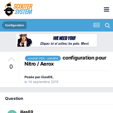
Configuration
configuration pour
scooter mbk - yamaha
Nitro / Aerox
0
Posée par
ilias69
,
le 14 septembre 2015
Question
ilias69