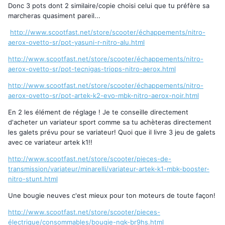
Donc 3 pots dont 2 similaire/copie choisi celui que tu préfère sa
marcheras quasiment pareil...
http://www.scootfast.net/store/scooter/échappements/nitro-
aerox-ovetto-sr/pot-yasuni-r-nitro-alu.html
http://www.scootfast.net/store/scooter/échappements/nitro-
aerox-ovetto-sr/pot-tecnigas-triops-nitro-aerox.html
http://www.scootfast.net/store/scooter/échappements/nitro-
aerox-ovetto-sr/pot-artek-k2-evo-mbk-nitro-aerox-noir.html
En 2 les élément de réglage ! Je te conseille directement
d'acheter un variateur sport comme sa tu achèteras directement
les galets prévu pour se variateur! Quoi que il livre 3 jeu de galets
avec ce variateur artek k1!!
http://www.scootfast.net/store/scooter/pieces-de-
transmission/variateur/minarelli/variateur-artek-k1-mbk-booster-
nitro-stunt.html
Une bougie neuves c'est mieux pour ton moteurs de toute façon!
http://www.scootfast.net/store/scooter/pieces-
électrique/consommables/bougie-ngk-br9hs.html