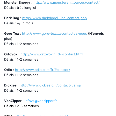
Monster Energy
:
http://www.monsteren...ources/contact/
Délais : très long lol
Dark Dog
:
http://www.darkdogci...ine-contact.php
Délais : +/- 1 mois
Gore Tex
:
http://www.gore-tex..../contactez-nous
(N'envois
plus)
Délais : 1-2 semaines
Ortovox
:
http://www.ortovox.f...6--contact.html
Délais : 1-2 semaines
Odlo
:
http://www.odlo.com/fr/#contact/
Délais : 1-2 semaines
Dickies
:
http://www.dickies.c.../contact-us.jsp
Délais : 1-2 semaines
VonZipper
:
infovz@vonzipper.fr
Délais : 2-3 semaines