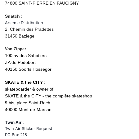
74800 SAINT-PIERRE EN FAUCIGNY
Snatch
:
Arsenic Distribution
2, Chemin des Pradettes
31450 Baziège
Von Zipper
:
100 av des Sabotiers
ZA de Pedebert
40150 Soorts Hossegor
SKATE & the CITY
:
skateboarder & owner of
SKATE & the CITY - the complète skateshop
9 bis, place Saint-Roch
40000 Mont-de-Marsan
Twin Air
:
Twin Air Sticker Request
PO Box 215