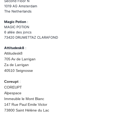
Second Floor N
1019 AG Amsterdam
The Netherlands
Magic Potion
:
MAGIC POTION
6 allée des joncs
73420 DRUMETTAZ CLARAFOND
Attitudesk8
:
Attitudesk8
705 Av de Larrigan
Za de Larrigan
40510 Seignosse
Coreupt
:
COREUPT
Alpespace
Immeuble le Mont Blanc
147 Rue Paul Emile Victor
73800 Saint Hélène du Lac