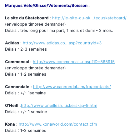
Marques Vélo/Glisse/Vêtements/Boisson
:
Le site du Skateboard
:
http://le-site-du-sk...teduskateboard/
(enveloppe timbrée demander)
Délais : très long pour ma part, 1 mois et demi - 2 mois.
Adidas
:
http://www.adidas.co...asp?countryid=3
Délais : 2-3 semaines
Commencal
:
http://www.commencal...r.asp?ID=565915
(enveloppe timbrée demander)
Délais : 1-2 semaines
Cannondale
:
http://www.cannondal...m/fra/contacts/
Délais : +/- 1semaine
O'Neill
:
http://www.oneillesh...ickers-ap-9.htm
Délais : +/- 1 semaine
Kona
:
http://www.konaworld.com/contact.cfm
Délais : 1-2 semaines