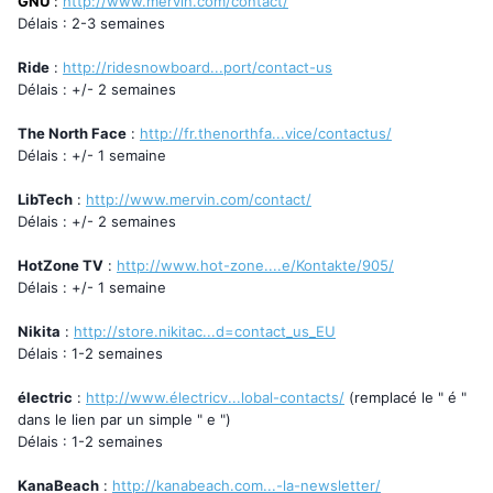
GNU
:
http://www.mervin.com/contact/
Délais : 2-3 semaines
Ride
:
http://ridesnowboard...port/contact-us
Délais : +/- 2 semaines
The North Face
:
http://fr.thenorthfa...vice/contactus/
Délais : +/- 1 semaine
LibTech
:
http://www.mervin.com/contact/
Délais : +/- 2 semaines
HotZone TV
:
http://www.hot-zone....e/Kontakte/905/
Délais : +/- 1 semaine
Nikita
:
http://store.nikitac...d=contact_us_EU
Délais : 1-2 semaines
électric
:
http://www.électricv...lobal-contacts/
(remplacé le " é "
dans le lien par un simple " e ")
Délais : 1-2 semaines
KanaBeach
:
http://kanabeach.com...-la-newsletter/