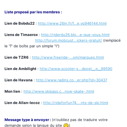
Liste proposé par les membres
:
Lien de Bobdu22
:
http://www.26in.fr/f...e,vp946144.html
Liens de Timaerox
:
http://riderdu26.blo...e-que-vous.html
_________________-
http://forum.mobcust...ickers-gratuit/
(remplacé
le "î" de boîte par un simple "i")
Lien de TZR6
:
http://www.freeride-...om/marques.html
Lien de Ambilight
:
http://www.scooter-s...dpost__p__99590
Lien de Havana
:
http://www.radins.co...er.php?id=30437
Mon lien
:
http://www.skipass.c...now-skate-.html
Lien de Allan-lecoz
:
http://rideforfun74....nts-de-ski.html
Message type à envoyer
:
(n'oubliez pas de traduire votre
demande selon la langue du site
)