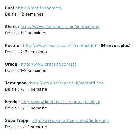
Roof
:
http://roof.fr/contacts/
Délais 1-2 semaines
Shark
:
http://www.shark-hel...com/contact.php
Délais : 1-2 semaines
Recaro
:
http://www.recaro.com/fr/contact.html
(N'envois plus)
Délais : 2-3 semaines
Oreca
:
http://www.oreca.fr/contact/
Délais : 1-2 semaines
Termignoni
:
http://www.termignoni.it/contatti.php
Délais : +/- 1 semaine
Kenda
:
http://www.kendausa..../contactus.aspx
Délais : +/- 1 semaine
SuperTrapp
:
http://www.supertrap...ntact/index.asp
Délais : +/- 1 semaine