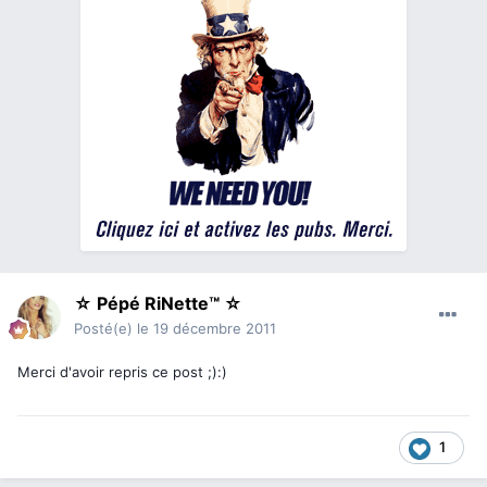
☆ Pépé RiNette™ ☆
Posté(e)
le 19 décembre 2011
Merci d'avoir repris ce post ;):)
1