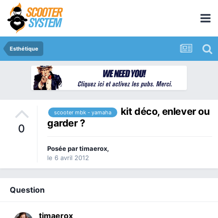
Esthétique
kit déco, enlever ou
scooter mbk - yamaha
garder ?
0
Posée par
timaerox
,
le 6 avril 2012
Question
timaerox