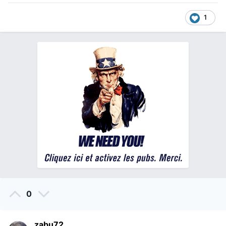
1
0
zabu72