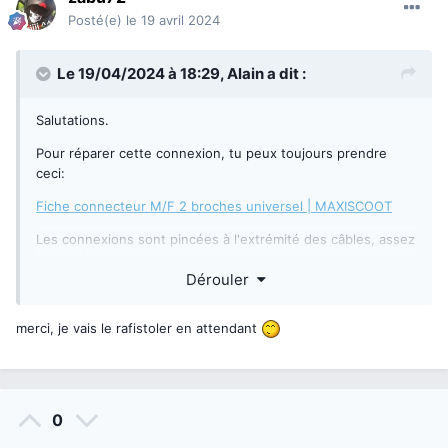
Posté(e)
le 19 avril 2024
Le 19/04/2024 à 18:29,
Alain
a dit :
Salutations.
Pour réparer cette connexion, tu peux toujours prendre
ceci:
Fiche connecteur M/F 2 broches universel | MAXISCOOT
Les connexions sont pincées à l'extrémité des câbles, assez
simple à remplacer.
Dérouler
merci, je vais le rafistoler en attendant
0