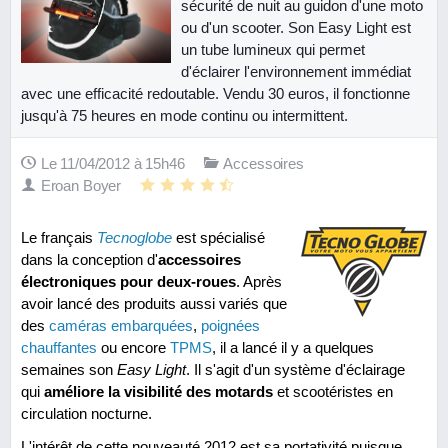
sécurité de nuit au guidon d'une moto
ou d'un scooter. Son Easy Light est
un tube lumineux qui permet
d'éclairer l'environnement immédiat
avec une efficacité redoutable. Vendu 30 euros, il fonctionne
jusqu'à 75 heures en mode continu ou intermittent.
Le 11/04/2012 à 15h46
Accessoires
Eroan Boyer
Le français
Tecnoglobe
est spécialisé
dans la conception d'
accessoires
électroniques pour deux-roues
. Après
avoir lancé des produits aussi variés que
des
caméras embarquées
,
poignées
chauffantes
ou encore
TPMS
, il a lancé il y a quelques
semaines son
Easy Light
. Il s'agit d'un système d'éclairage
qui
améliore la visibilité des motards
et scootéristes en
circulation nocturne.
L'intérêt de cette nouveauté 2012 est sa portativité puisque