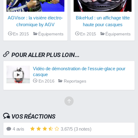
AGVisor : la visière électro-
BikeHud : un affichage tête
chromique by AGV
haute pour casques
En 2015
Équipements
En 2015
Équipements
POUR ALLER PLUS LOIN...
Vidéo de démonstration de l'essuie-glace pour
casque
En 2016
Reportages
VOS RÉACTIONS
4
avis
3.67
/
5
(
3
notes)