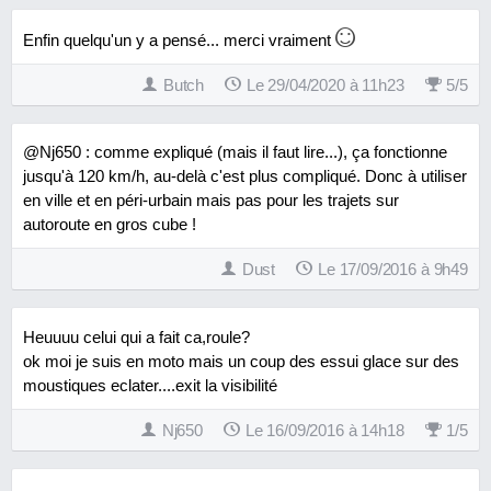
Enfin quelqu'un y a pensé... merci vraiment
Butch
Le 29/04/2020 à 11h23
5
/
5
@Nj650 : comme expliqué (mais il faut lire...), ça fonctionne
jusqu'à 120 km/h, au-delà c'est plus compliqué. Donc à utiliser
en ville et en péri-urbain mais pas pour les trajets sur
autoroute en gros cube !
Dust
Le 17/09/2016 à 9h49
Heuuuu celui qui a fait ca,roule?
ok moi je suis en moto mais un coup des essui glace sur des
moustiques eclater....exit la visibilité
Nj650
Le 16/09/2016 à 14h18
1
/
5