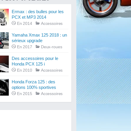
Ermax : des bulles pour les
PCX et MP3 2014
En 2014
Accessoires
Yamaha Xmax 125 2018 : un
sérieux upgrade
En 2017
Deux-roues
Des accessoires pour le
Honda PCX 125 i
En 2010
Accessoires
Honda Forza 125 : des
options 100% sportives
En 2015
Accessoires