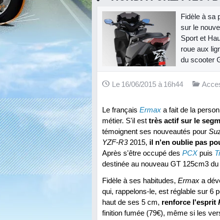
Fidèle à sa 
sur le nouv
Sport et Hau
roue aux lig
du scooter G
Le 16/06/2015 à 16h44
Acces
Le français
Ermax
a fait de la perso
métier. S'il est
très actif sur le seg
témoignent ses nouveautés pour
Su
YZF-R3
2015,
il n'en oublie pas po
Après s'être occupé des
PCX
puis
T
destinée au nouveau GT 125cm3 du
Fidèle à ses habitudes,
Ermax
a dév
qui, rappelons-le, est réglable sur 6
haut de ses 5 cm,
renforce l'esprit
finition fumée (79€), même si les vers