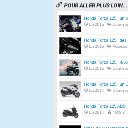
POUR ALLER PLUS LOIN...
Honda Forza 125 : un p
En 2015
Deux-ro
Honda Forza 125 : des 
En 2015
Accessoi
Honda Forza 125 : le X-
En 2015
Deux-ro
Honda Forza 125 : un G
En 2014
Deux-ro
Honda Forza 125 ABS
En 2014
4599 €