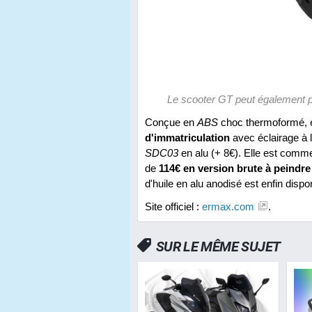
Le scooter GT peut également p
Conçue en
ABS
choc thermoformé, e
d'immatriculation
avec éclairage à
SDC03
en alu (+ 8€). Elle est comm
de
114€ en version brute à peindre
d'huile en alu anodisé est enfin disp
Site officiel :
ermax.com
.
SUR LE MÊME SUJET