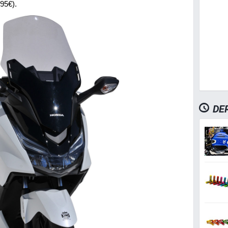
95€).
DE