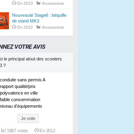
En 2023
Accessoires
Nouveauté Stage6 : béquille
de stand MK3
En 2022
Accessoires
NNEZ VOTRE AVIS
t le principal atout des scooters
3 ?
conduite sans permis A
rapport qualité/prix
polyvalence en ville
faible consommation
niveau d'équipements
Je vote
1887
votes
En 2012