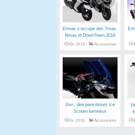
Ermax s'occupe des Tmax,
Erm
Nmax et DownTown 2016
En 2015
Accessoires
Givi : des pare-brises Ice
Ya
Screen lumineux
b
En 2016
Accessoires