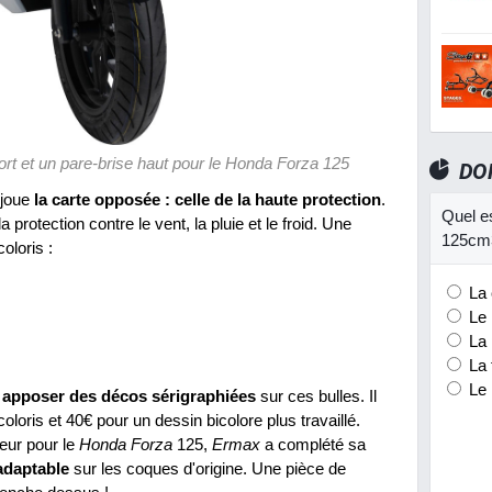
rt et un pare-brise haut pour le Honda Forza 125
DO
 joue
la carte opposée : celle de la haute protection
.
Quel es
protection contre le vent, la pluie et le froid. Une
125cm
oloris :
La 
Le 
La 
La 
Le 
e apposer des décos sérigraphiées
sur ces bulles. Il
loris et 40€ pour un dessin bicolore plus travaillé.
oeur pour le
Honda Forza
125,
Ermax
a complété sa
adaptable
sur les coques d'origine. Une pièce de