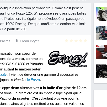
politique d'innovation permanente, Ermax s'est penché
eau Honda Forza 125. S'il propose ses classiques bulles
te Protection, il a également développé un passage de
nes 100% Racing. De quoi améliorer le confort et le look
T à partir de 79€...
soires
Eroan Boyer
nnalisation son coeur de
ment de la moto
, comme en
zuki GSX-S1000
et
Yamaha
ur autant le maxi-scooter
.
ricity
, il vient de dévoiler une gamme d'accessoires
 japonais
Honda
:
le
Forza
.
eloppé
deux alternatives à la bulle d'origine de 12 cm
 positions. La première est un modèle typé
Sport
qui, du
Racing
du scooter
. C'est d'autant plus vrai pour la
ions claires et grises mettent elles aussi en valeur les