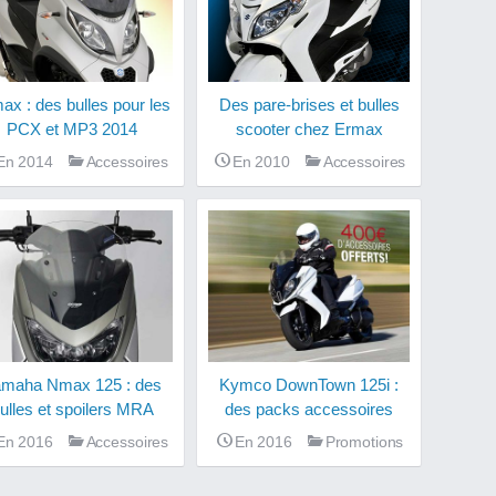
Des pare-brises et bulles
ax : des bulles pour les
scooter chez Ermax
PCX et MP3 2014
En 2010
Accessoires
En 2014
Accessoires
maha Nmax 125 : des
Kymco DownTown 125i :
ulles et spoilers MRA
des packs accessoires
En 2016
Accessoires
En 2016
Promotions