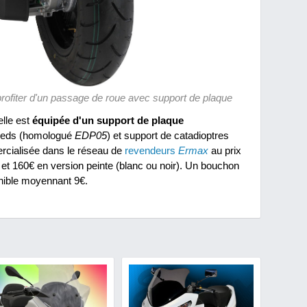
rofiter d'un passage de roue avec support de plaque
lle est
équipée d'un support de plaque
 leds (homologué
EDP05
) et support de catadioptres
ercialisée dans le réseau de
revendeurs
Ermax
au prix
et 160€ en version peinte (blanc ou noir). Un bouchon
onible moyennant 9€.