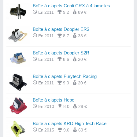
Boîte à clapets Conti CRX à 4 lamelles
En 2011
9.2
89 €
Boîte à clapets Doppler ER3
En 2011
8.7
33 €
Boîte à clapets Doppler S2R
En 2011
8.6
20 €
Boîte à clapets Furytech Racing
En 2011
9.0
20 €
Boîte à clapets Hebo
En 2010
8.0
28 €
Boîte à clapets KRD High Tech Race
En 2015
9.0
69 €