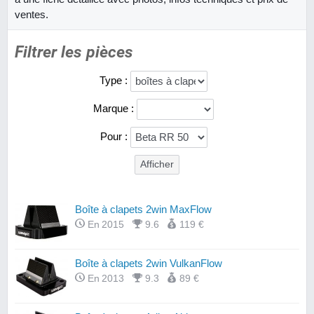
ventes.
Filtrer les pièces
Type :
Marque :
Pour :
Boîte à clapets 2win MaxFlow
En 2015
9.6
119 €
Boîte à clapets 2win VulkanFlow
En 2013
9.3
89 €