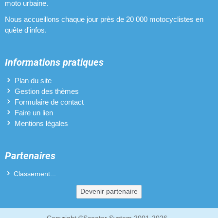
moto urbaine.
Pots d'échappement pour Beta RR 50
Nous accueillons chaque jour près de 20 000 motocyclistes en
quête d'infos.
Protèges-mains pour Beta RR 50
Revêtements de poignées pour Beta RR 50
Informations pratiques
Sélecteurs de vitesses pour Beta RR 50
Plan du site
Gestion des thèmes
Vilebrequins pour Beta RR 50
Formulaire de contact
Faire un lien
Mentions légales
Partenaires
Classement...
Devenir partenaire