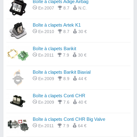
Boîte à clapets Adige Airbag
En 2007
8.7
N.C.
Boîte à clapets Artek K1
En 2010
8.7
30 €
Boîte à clapets Barikit
En 2011
7.9
30 €
Boîte à clapets Barikit Biaxial
En 2009
8.9
44 €
Boîte à clapets Conti CHR
En 2009
7.6
40 €
Boîte à clapets Conti CHR Big Valve
En 2011
7.9
64 €