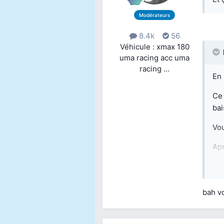
Modérateurs
8.4k
56
Véhicule : xmax 180
uma racing acc uma
racing ...
En 
Ce 
bai
Vou
Apr
me 
bah vo