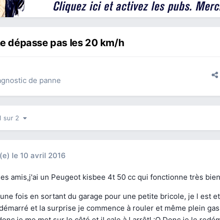
ne dépasse pas les 20 km/h
agnostic de panne
1 sur 2
(e)
le 10 avril 2016
les amis,j'ai un Peugeot kisbee 4t 50 cc qui fonctionne très bien
une fois en sortant du garage pour une petite bricole, je l est et
démarré et la surprise je commence à rouler et même plein gas 
onc je me met sur le côté et il cale à l arrêt! :O Donc je le red