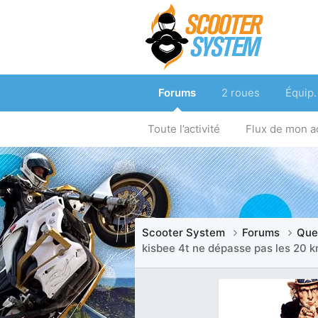
Forums
2 roues
Équip.
Toute l’activité
Flux de mon ac
Scooter System
Forums
Que
kisbee 4t ne dépasse pas les 20 