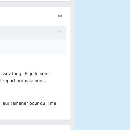
Auteur
assez long.. Et je le sens
il repart normalement..
x leur ramener pour qu il me