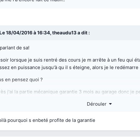
Le 18/04/2016 à 16:34,
theaudu13
a dit :
parlant de sa!
soir lorsque je suis rentré des cours je m arrête à un feu qui éta
ssez en puissance jusqu'à qu il s éteigne, alors je le redémarre 
s en pensez quoi ?
ès j'ai la partie mécanique garantie 3 mois au garage donc je p
répare sa.
Dérouler
ilà pourquoi s enbeté profite de la garantie