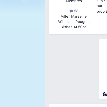
Membres
normal
58
probl
Ville : Marseille
Véhicule : Peugeot
kisbee 4t 50cc