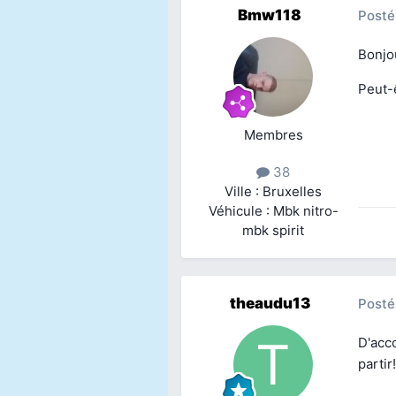
Bmw118
Posté
Bonjo
Peut-ê
Membres
38
Ville : Bruxelles
Véhicule : Mbk nitro-
mbk spirit
theaudu13
Posté
D'acco
partir