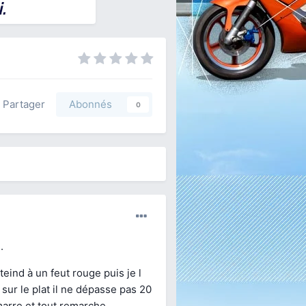
Partager
Abonnés
0
.
teind à un feut rouge puis je l
sur le plat il ne dépasse pas 20
émarre et tout remarche