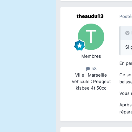
theaudu13
Posté
Si 
Membres
En par
58
Ce soi
Ville : Marseille
Véhicule : Peugeot
baisse
kisbee 4t 50cc
Vous 
Après 
répare