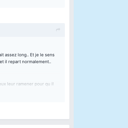
it assez long.. Et je le sens
et il repart normalement..
eux leur ramener pour qu il