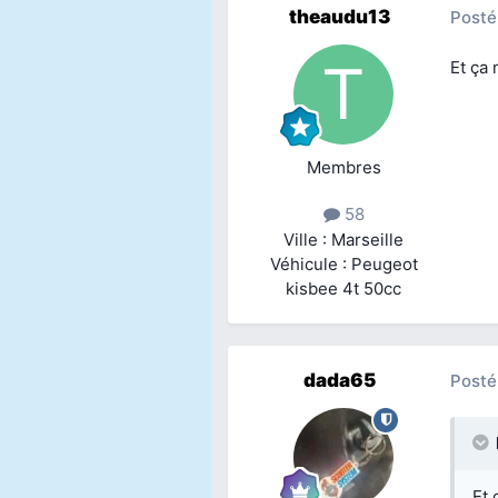
theaudu13
Posté
Et ça 
Membres
58
Ville : Marseille
Véhicule : Peugeot
kisbee 4t 50cc
dada65
Posté
Et 