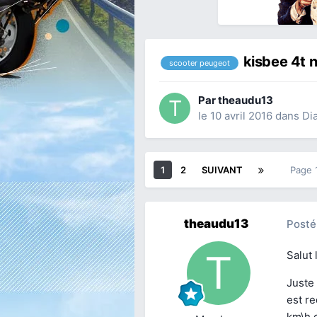
kisbee 4t 
scooter peugeot
Par
theaudu13
le 10 avril 2016
dans
Di
1
2
SUIVANT
Page 
theaudu13
Posté
Salut 
Juste 
est re
km\h d