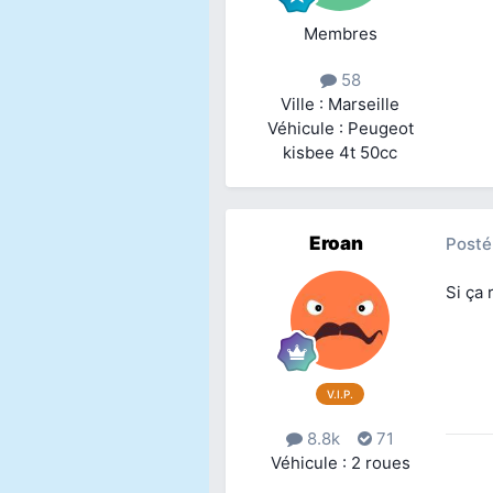
Membres
58
Ville : Marseille
Véhicule : Peugeot
kisbee 4t 50cc
Eroan
Posté
Si ça
V.I.P.
8.8k
71
Véhicule : 2 roues