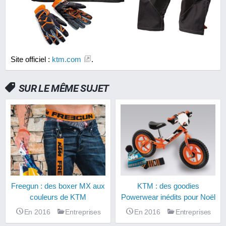
Site officiel :
ktm.com
.
SUR LE MÊME SUJET
Freegun : des boxer MX aux
KTM : des goodies
couleurs de KTM
Powerwear inédits pour Noël
En 2016
Entreprises
En 2016
Entreprises