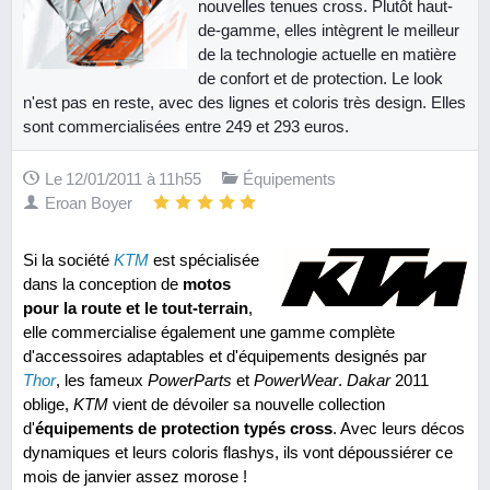
nouvelles tenues cross. Plutôt haut-
de-gamme, elles intègrent le meilleur
de la technologie actuelle en matière
de confort et de protection. Le look
n'est pas en reste, avec des lignes et coloris très design. Elles
sont commercialisées entre 249 et 293 euros.
Le 12/01/2011 à 11h55
Équipements
Eroan Boyer
Si la société
KTM
est spécialisée
dans la conception de
motos
pour la route et le tout-terrain
,
elle commercialise également une gamme complète
d'accessoires adaptables et d'équipements designés par
Thor
, les fameux
PowerParts
et
PowerWear
.
Dakar
2011
oblige,
KTM
vient de dévoiler sa nouvelle collection
d'
équipements de protection typés cross
. Avec leurs décos
dynamiques et leurs coloris flashys, ils vont dépoussiérer ce
mois de janvier assez morose !