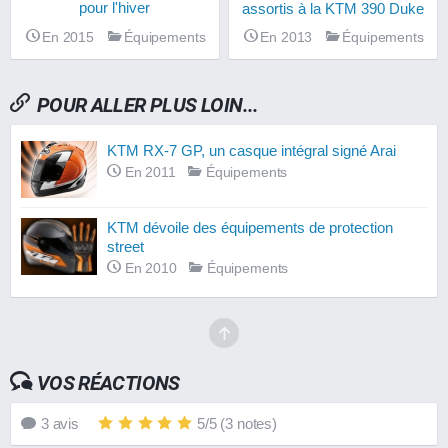
pour l'hiver
assortis à la KTM 390 Duke
En 2015
Équipements
En 2013
Équipements
POUR ALLER PLUS LOIN...
KTM RX-7 GP, un casque intégral signé Arai
En 2011
Équipements
KTM dévoile des équipements de protection
street
En 2010
Équipements
VOS RÉACTIONS
3
avis
5
/
5
(
3
notes)