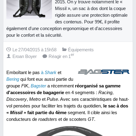
2015. On y trouve notamment le «
Missil », un sac à dos dont la coque
rigide assure une protection optimale
des contenus. Pour 99€, il profite
également d'une conception ergonomique et d'accessoires
pour le confort et la sécurité.
Le 27/04/2015 à 15h58
Équipements
er
Eroan Boyer
Réagir en 1
Emboîtant le pas
à
Shark
et
Bering
qui font eux aussi partie du
groupe
FIK
,
Bagster
a récemment
réorganisé sa gamme
d'accessoires de bagagerie
en 4 segments :
Racing
,
Discovery
,
Metro
et
Pulse
. Avec ses caractéristiques de haut-
vol pensées pour faciliter les trajets du quotidien,
le sac à dos
«
Missil
» fait partie du 4ème
segment. Il cible ainsi les
conducteurs de
roadsters
et de scooters
GT
.