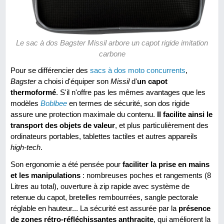
Le sac à dos Bagster Missil arbore un capot rigide imitation
carbone
Pour se différencier des
sacs à dos moto concurrents
,
Bagster
a choisi d'équiper son
Missil
d'
un capot
thermoformé
. S'il n'offre pas les mêmes avantages que les
modèles
Boblbee
en termes de sécurité, son dos rigide
assure une protection maximale du contenu.
Il facilite ainsi le
transport des objets de valeur
, et plus particulièrement des
ordinateurs portables, tablettes tactiles et autres appareils
high-tech
.
Son ergonomie a été pensée pour
faciliter la prise en mains
et les manipulations
: nombreuses poches et rangements (8
Litres au total), ouverture à zip rapide avec système de
retenue du capot, bretelles rembourrées, sangle pectorale
réglable en hauteur... La sécurité est assurée par la
présence
de zones rétro-réfléchissantes anthracite
, qui améliorent la