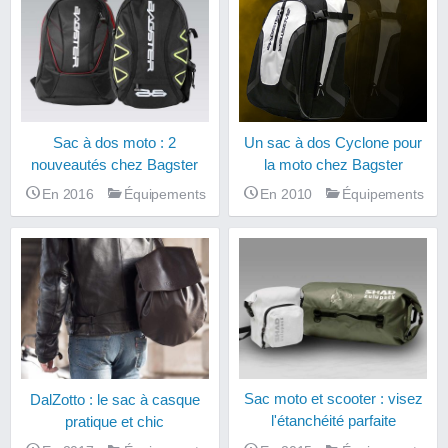
Un sac à dos Cyclone pour
Sac à dos moto : 2
la moto chez Bagster
nouveautés chez Bagster
En 2010
Équipements
En 2016
Équipements
DalZotto : le sac à casque
Sac moto et scooter : visez
pratique et chic
l'étanchéité parfaite