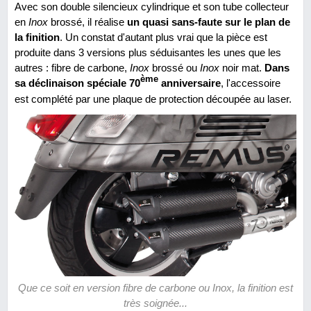
Avec son double silencieux cylindrique et son tube collecteur
en
Inox
brossé, il réalise
un quasi sans-faute sur le plan de
la finition
. Un constat d'autant plus vrai que la pièce est
produite dans 3 versions plus séduisantes les unes que les
autres : fibre de carbone,
Inox
brossé ou
Inox
noir mat.
Dans
ème
sa déclinaison spéciale 70
anniversaire
, l'accessoire
est complété par une plaque de protection découpée au laser.
Que ce soit en version fibre de carbone ou Inox, la finition est
très soignée...