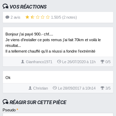
VOS RÉACTIONS
2
avis
1.50
/
5
(
2
notes)
Bonjour j’ai payé 900.- chf....
Je viens d’installer ce pots remus j’ai fait 70km et voilà le
résultat...
Il a tellement chauffé qu’il a réussi a fondre l’extrémité
Gianfranco1971
Le 26/07/2020 à 11h
0
/
5
Ok
Christian
Le 28/09/2017 à 10h14
3
/
5
RÉAGIR SUR CETTE PIÈCE
Pseudo
*