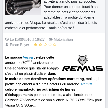
activité à la moto puis au scooter.
Pour donner un coup de fouet à sa
gamme de pots d'échappements
adaptables, il a profité du 70ème
anniversaire de Vespa. Le résultat, c'est une pièce à la fois
esthétique et performante... mais coûteuse !
Le 11/08/2016 à 16h27
Motorisation
Eroan Boyer
Le marque
Vespa
célèbre cette
ème
année son 70
anniversaire.
Une échéance que l'italien
Piaggio
s'est fait un plaisir d'utiliser
dans
le cadre de ses dernières opérations marketing
, mais qui
profite également à d'autres acteurs du marché.
Remus
,
célèbre
manufacturier autrichien de lignes
d'échappements
pour auto et moto, a ainsi lancé une «
Edizione 70 Sportiva
» de son silencieux
RSC Dual-Flow
pour
Vespa GTS
300
ie
...