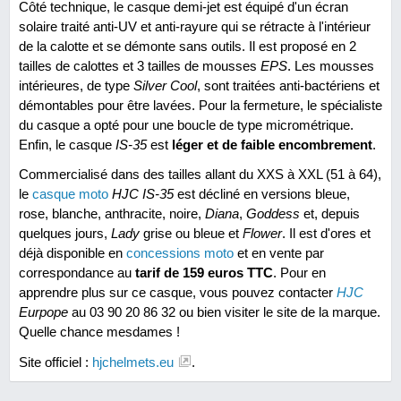
Côté technique, le casque demi-jet est équipé d'un écran
solaire traité anti-UV et anti-rayure qui se rétracte à l'intérieur
de la calotte et se démonte sans outils. Il est proposé en 2
tailles de calottes et 3 tailles de mousses
EPS
. Les mousses
intérieures, de type
Silver Cool
, sont traitées anti-bactériens et
démontables pour être lavées. Pour la fermeture, le spécialiste
du casque a opté pour une boucle de type micrométrique.
Enfin, le casque
IS-35
est
léger et de faible encombrement
.
Commercialisé dans des tailles allant du XXS à XXL (51 à 64),
le
casque moto
HJC IS-35
est décliné en versions bleue,
rose, blanche, anthracite, noire,
Diana
,
Goddess
et, depuis
quelques jours,
Lady
grise ou bleue et
Flower
. Il est d'ores et
déjà disponible en
concessions moto
et en vente par
correspondance au
tarif de 159 euros TTC
. Pour en
apprendre plus sur ce casque, vous pouvez contacter
HJC
Eurpope
au 03 90 20 86 32 ou bien visiter le site de la marque.
Quelle chance mesdames !
Site officiel :
hjchelmets.eu
.