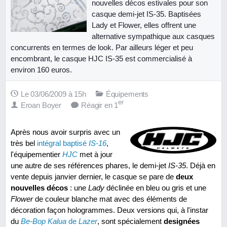
nouvelles décos estivales pour son
casque demi-jet IS-35. Baptisées
Lady et Flower, elles offrent une
alternative sympathique aux casques
concurrents en termes de look. Par ailleurs léger et peu
encombrant, le casque HJC IS-35 est commercialisé à
environ 160 euros.
Le 03/06/2009 à 15h
Équipements
er
Eroan Boyer
Réagir en 1
Après nous avoir surpris avec un
très bel
intégral baptisé
IS-16
,
l'équipementier
HJC
met à jour
une autre de ses références phares, le demi-jet
IS-35
. Déjà en
vente depuis janvier dernier, le casque se pare de
deux
nouvelles décos
: une
Lady
déclinée en bleu ou gris et une
Flower
de couleur blanche mat avec des éléments de
décoration façon hologrammes. Deux versions qui, à l'instar
du
Be-Bop Kalua
de
Lazer
, sont spécialement
designées