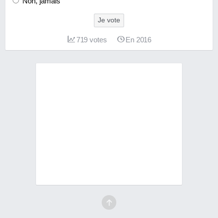
Non, jamais
Je vote
719
votes
En 2016