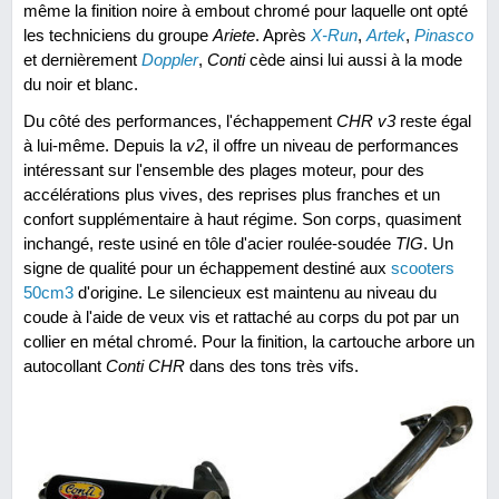
même la finition noire à embout chromé pour laquelle ont opté
les techniciens du groupe
Ariete
. Après
X-Run
,
Artek
,
Pinasco
et dernièrement
Doppler
,
Conti
cède ainsi lui aussi à la mode
du noir et blanc.
Du côté des performances, l'échappement
CHR v3
reste égal
à lui-même. Depuis la
v2
, il offre un niveau de performances
intéressant sur l'ensemble des plages moteur, pour des
accélérations plus vives, des reprises plus franches et un
confort supplémentaire à haut régime. Son corps, quasiment
inchangé, reste usiné en tôle d'acier roulée-soudée
TIG
. Un
signe de qualité pour un échappement destiné aux
scooters
50cm3
d'origine. Le silencieux est maintenu au niveau du
coude à l'aide de veux vis et rattaché au corps du pot par un
collier en métal chromé. Pour la finition, la cartouche arbore un
autocollant
Conti CHR
dans des tons très vifs.