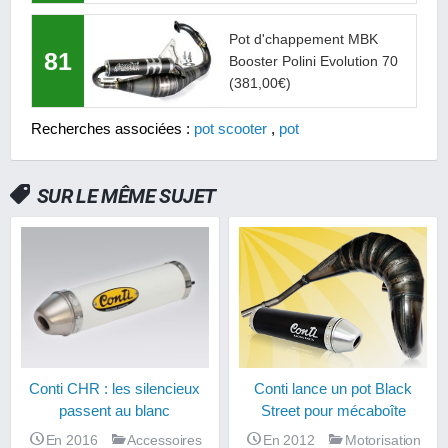
Pot d'chappement MBK
81
Booster Polini Evolution 70
(381,00€)
Recherches associées :
pot scooter
,
pot
SUR LE MÊME SUJET
Conti lance un pot Black
Conti CHR : les silencieux
Street pour mécaboîte
passent au blanc
En 2012
Motorisation
En 2016
Accessoires