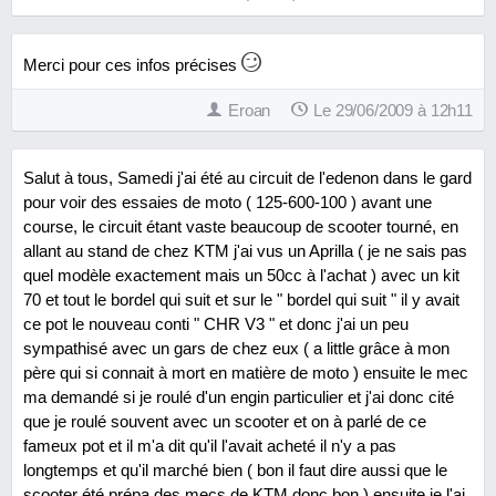
Merci pour ces infos précises
Eroan
Le 29/06/2009 à 12h11
Salut à tous, Samedi j'ai été au circuit de l'edenon dans le gard
pour voir des essaies de moto ( 125-600-100 ) avant une
course, le circuit étant vaste beaucoup de scooter tourné, en
allant au stand de chez KTM j'ai vus un Aprilla ( je ne sais pas
quel modèle exactement mais un 50cc à l'achat ) avec un kit
70 et tout le bordel qui suit et sur le " bordel qui suit " il y avait
ce pot le nouveau conti " CHR V3 " et donc j'ai un peu
sympathisé avec un gars de chez eux ( a little grâce à mon
père qui si connait à mort en matière de moto ) ensuite le mec
ma demandé si je roulé d'un engin particulier et j'ai donc cité
que je roulé souvent avec un scooter et on à parlé de ce
fameux pot et il m'a dit qu'il l'avait acheté il n'y a pas
longtemps et qu'il marché bien ( bon il faut dire aussi que le
scooter été prépa des mecs de KTM donc bon ) ensuite je l'ai