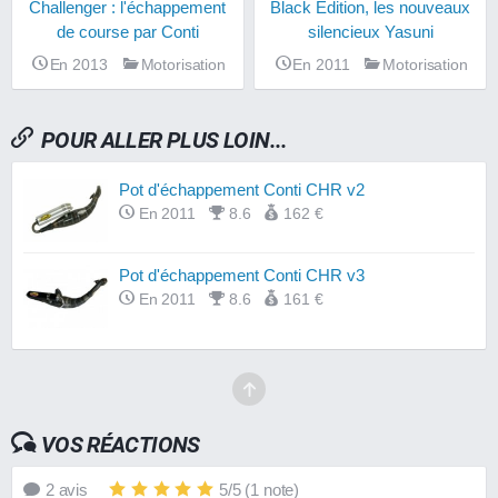
Challenger : l'échappement
Black Edition, les nouveaux
de course par Conti
silencieux Yasuni
En 2013
Motorisation
En 2011
Motorisation
POUR ALLER PLUS LOIN...
Pot d'échappement Conti CHR v2
En 2011
8.6
162 €
Pot d'échappement Conti CHR v3
En 2011
8.6
161 €
VOS RÉACTIONS
2
avis
5
/
5
(
1
note)