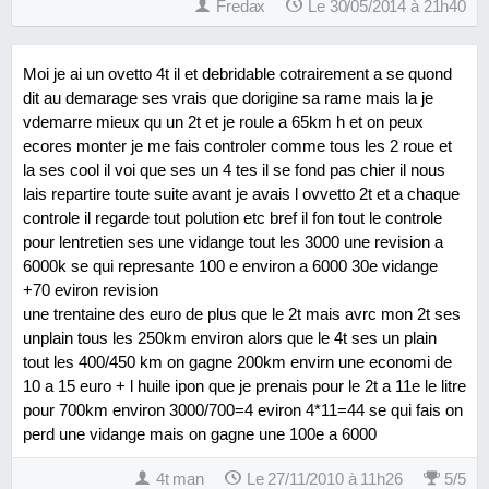
Fredax
Le 30/05/2014 à 21h40
Moi je ai un ovetto 4t il et debridable cotrairement a se quond
dit au demarage ses vrais que dorigine sa rame mais la je
vdemarre mieux qu un 2t et je roule a 65km h et on peux
ecores monter je me fais controler comme tous les 2 roue et
la ses cool il voi que ses un 4 tes il se fond pas chier il nous
lais repartire toute suite avant je avais l ovvetto 2t et a chaque
controle il regarde tout polution etc bref il fon tout le controle
pour lentretien ses une vidange tout les 3000 une revision a
6000k se qui represante 100 e environ a 6000 30e vidange
+70 eviron revision
une trentaine des euro de plus que le 2t mais avrc mon 2t ses
unplain tous les 250km environ alors que le 4t ses un plain
tout les 400/450 km on gagne 200km envirn une economi de
10 a 15 euro + l huile ipon que je prenais pour le 2t a 11e le litre
pour 700km environ 3000/700=4 eviron 4*11=44 se qui fais on
perd une vidange mais on gagne une 100e a 6000
4t man
Le 27/11/2010 à 11h26
5
/
5