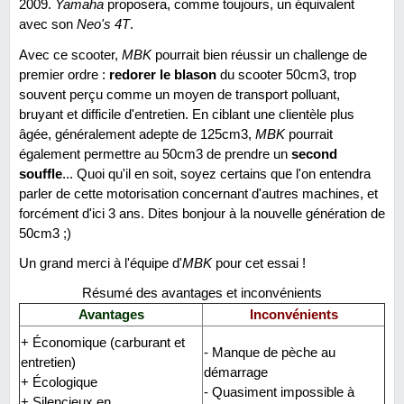
2009.
Yamaha
proposera, comme toujours, un équivalent
avec son
Neo's 4T
.
Avec ce scooter,
MBK
pourrait bien réussir un challenge de
premier ordre :
redorer le blason
du scooter 50cm3, trop
souvent perçu comme un moyen de transport polluant,
bruyant et difficile d'entretien. En ciblant une clientèle plus
âgée, généralement adepte de 125cm3,
MBK
pourrait
également permettre au 50cm3 de prendre un
second
souffle
... Quoi qu'il en soit, soyez certains que l'on entendra
parler de cette motorisation concernant d'autres machines, et
forcément d'ici 3 ans. Dites bonjour à la nouvelle génération de
50cm3 ;)
Un grand merci à l'équipe d'
MBK
pour cet essai !
Résumé des avantages et inconvénients
Avantages
Inconvénients
+ Économique (carburant et
- Manque de pèche au
entretien)
démarrage
+ Écologique
- Quasiment impossible à
+ Silencieux en