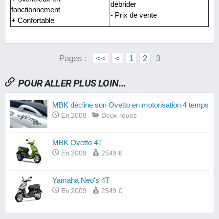
débrider
fonctionnement
- Prix de vente
+ Confortable
Pages :
<<
<
1
2
3
POUR ALLER PLUS LOIN...
MBK décline son Ovetto en motorisation 4 temps
En 2008
Deux-roues
MBK Ovetto 4T
En 2009
2549 €
Yamaha Neo's 4T
En 2009
2549 €