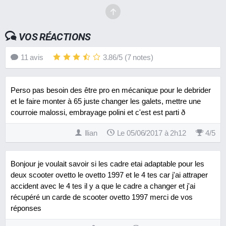
VOS RÉACTIONS
11
avis
3.86
/
5
(
7
notes)
Perso pas besoin des être pro en mécanique pour le debrider
et le faire monter à 65 juste changer les galets, mettre une
courroie malossi, embrayage polini et c'est est parti ð
Ilian
Le 05/06/2017 à 2h12
4
/
5
Bonjour je voulait savoir si les cadre etai adaptable pour les
deux scooter ovetto le ovetto 1997 et le 4 tes car j'ai attraper
accident avec le 4 tes il y a que le cadre a changer et j'ai
récupéré un carde de scooter ovetto 1997 merci de vos
réponses