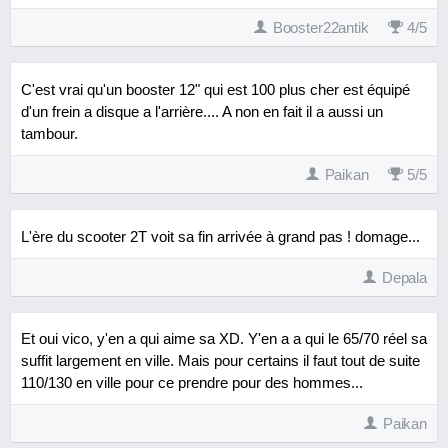
Booster22antik
4
/
5
C'est vrai qu'un booster 12" qui est 100 plus cher est équipé
d'un frein a disque a l'arrière.... A non en fait il a aussi un
tambour.
Paikan
5
/
5
L'ère du scooter 2T voit sa fin arrivée à grand pas ! domage...
Depala
Et oui vico, y'en a qui aime sa XD. Y'en a a qui le 65/70 réel sa
suffit largement en ville. Mais pour certains il faut tout de suite
110/130 en ville pour ce prendre pour des hommes...
Paikan