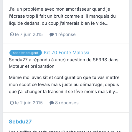
J'ai un problème avec mon amortisseur quand je
l'écrase trop il fait un bruit comme si il manquais du
liquide dedans, du coup j'aimerais bien le vide...
le 7 juin 2015
1 réponse
Kit 70 Fonte Malossi
scooter peugeot
Sebdu27
a répondu à un(e) question de
SF3RS
dans
Moteur et préparation
Même moi avec kit et configuration que tu vas mettre
mon scoot ce levais mais juste au démarrage, depuis
que j'ai changer la transmi il se lève moins mais il y...
le 2 juin 2015
8 réponses
Sebdu27
Les aiguilles de carburateur 19 phbg sont les mêmes que les