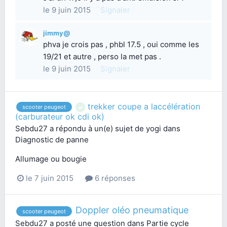
le 9 juin 2015
Signaler
jimmy@
phva je crois pas , phbl 17.5 , oui comme les
19/21 et autre , perso la met pas .
le 9 juin 2015
Signaler
trekker coupe a laccélération
scooter peugeot
(carburateur ok cdi ok)
Sebdu27
a répondu à un(e) sujet de
yogi
dans
Diagnostic de panne
Allumage ou bougie
le 7 juin 2015
6 réponses
Doppler oléo pneumatique
scooter peugeot
Sebdu27
a posté une question dans
Partie cycle