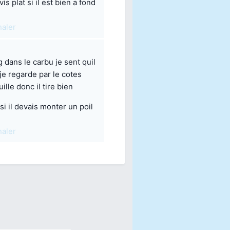
is plat si il est bien a fond
naler
 dans le carbu je sent quil
je regarde par le cotes
uille donc il tire bien
si il devais monter un poil
naler