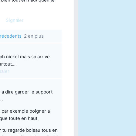
Signaler
 précedents
2 en plus
ah nickel mais sa arrive
rtout...
naler
 a dire garder le support
..
par exemple poigner a
loque toute en haut.
r tu regarde boisau tous en