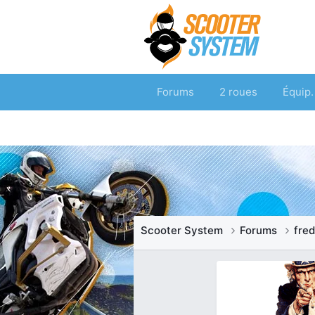
Forums
2 roues
Équip.
Scooter System
Forums
fre