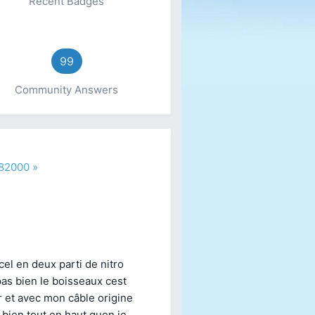
Recent Badges
99
Community Answers
d82000 »
cel en deux parti de nitro
pas bien le boisseaux cest
r et avec mon câble origine
bien tout en haut quen je