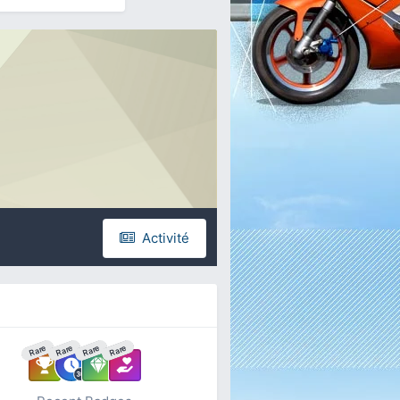
Activité
Rare
Rare
Rare
Rare