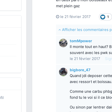
met plein gaz
le 21 février 2017
1
Afficher les commentaires
tomMpower
Il monte tout en haut? B
souvent avec les pwk su
le 21 février 2017
Sig
bigbore_47
Quand jdi deposer cette
avec ressort et boissau.
Comme une carbu phbg 
fond tu le voi si il ce b
fil
Ou sinon par lentrer dai
z