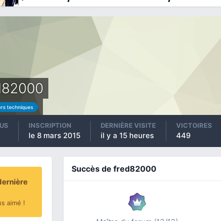
d82000
ers techniques
US
INSCRIPTION
DERNIÈRE VISITE
VICTOIRES
le 8 mars 2015
il y a 15 heures
449
Succès de fred82000
dernière
us aimé !