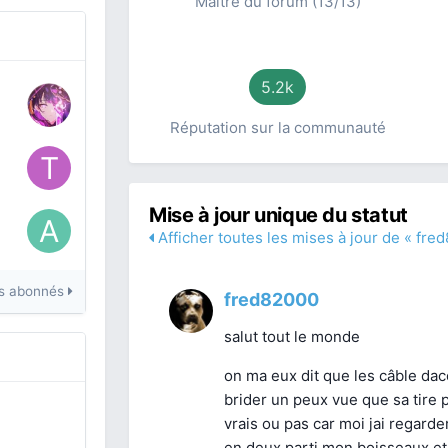
Maître du forum (13/13)
5.2k
Réputation sur la communauté
Mise à jour unique du statut
Afficher toutes les mises à jour de « fre
les abonnés
fred82000
salut tout le monde
on ma eux dit que les câble dac
brider un peux vue que sa tire 
vrais ou pas car moi jai regarde
en deux parti mon boisseaux et 