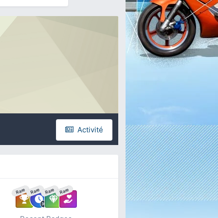
Activité
Rare
Rare
Rare
Rare