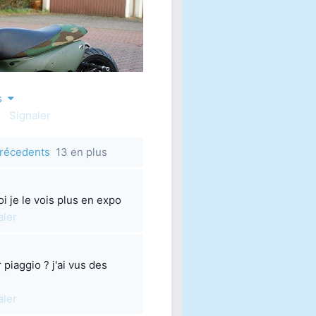
us
Signaler
 précedents
13 en plus
i je le vois plus en expo
aler
r piaggio ? j'ai vus des
aler