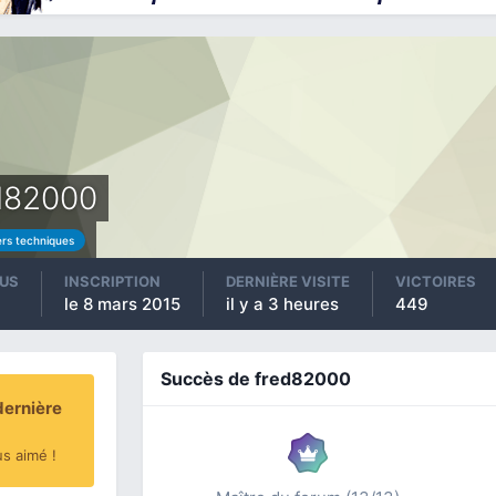
d82000
ers techniques
US
INSCRIPTION
DERNIÈRE VISITE
VICTOIRES
le 8 mars 2015
il y a 3 heures
449
Succès de fred82000
dernière
us aimé !