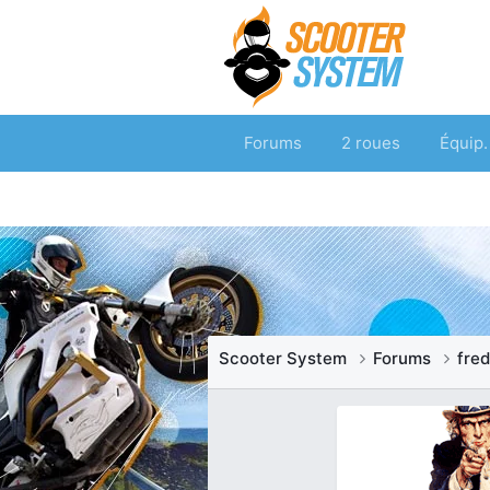
Forums
2 roues
Équip.
Scooter System
Forums
fre