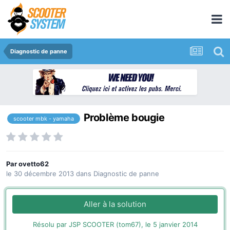
Diagnostic de panne
Problème bougie
scooter mbk - yamaha
Par
ovetto62
le 30 décembre 2013
dans
Diagnostic de panne
Aller à la solution
Résolu par JSP SCOOTER (tom67),
le 5 janvier 2014