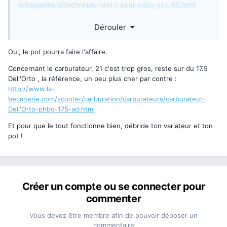
échappement/technigas-next-r-pour-neco-gpx-50.html
carburateur:
http://www.la-
Dérouler
becanerie.com/scooter/carburation/carburateurs/carburateu
r-tnt-type-phbg-21-2-tetines.html
Oui, le pot pourra faire l'affaire.
Concernant le carburateur, 21 c'est trop gros, reste sur du 17.5
pour le variateur j'en est pas trouvé de complet
Dell'Orto , la référence, un peu plus cher par contre :
http://www.la-
becanerie.com/scooter/carburation/carburateurs/carburateur-
Dell'Orto-phbg-175-ad.html
Et pour que le tout fonctionne bien, débride ton variateur et ton
pot !
Créer un compte ou se connecter pour
commenter
Vous devez être membre afin de pouvoir déposer un
commentaire