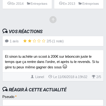
En 2013
Entreprises
En 2014
Entreprises
VOS RÉACTIONS
1
avis
2
/
5
(
1
note)
Et sinon tu achète un scoot à 200€ sur leboncoin juste le
temps que ça rentre dans l'ordre, et après tu le revends. Si tu
gère tu peux même gagner des sous
Lionel
Le 11/06/2018 à 19h32
2
/
5
RÉAGIR À CETTE ACTUALITÉ
Pseudo
*