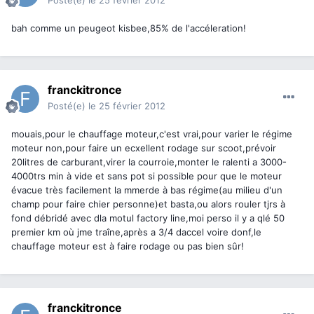
Posté(e)
le 25 février 2012
bah comme un peugeot kisbee,85% de l'accéleration!
franckitronce
Posté(e)
le 25 février 2012
mouais,pour le chauffage moteur,c'est vrai,pour varier le régime
moteur non,pour faire un ecxellent rodage sur scoot,prévoir
20litres de carburant,virer la courroie,monter le ralenti a 3000-
4000trs min à vide et sans pot si possible pour que le moteur
évacue très facilement la mmerde à bas régime(au milieu d'un
champ pour faire chier personne)et basta,ou alors rouler tjrs à
fond débridé avec dla motul factory line,moi perso il y a qlé 50
premier km où jme traîne,après a 3/4 daccel voire donf,le
chauffage moteur est à faire rodage ou pas bien sûr!
franckitronce