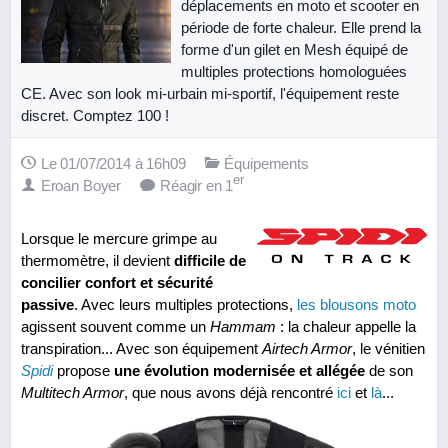
déplacements en moto et scooter en
période de forte chaleur. Elle prend la
forme d'un gilet en Mesh équipé de
multiples protections homologuées
CE. Avec son look mi-urbain mi-sportif, l'équipement reste
discret. Comptez 100 !
Le 01/07/2014 à 16h09
Équipements
er
Eroan Boyer
Réagir en 1
Lorsque le mercure grimpe au
thermomètre, il devient
difficile de
concilier confort et sécurité
passive
. Avec leurs multiples protections,
les blousons moto
agissent souvent comme un
Hammam
: la chaleur appelle la
transpiration... Avec son équipement
Airtech Armor
, le vénitien
Spidi
propose
une évolution modernisée et allégée
de son
Multitech Armor
, que nous avons déjà rencontré
ici
et
là
...