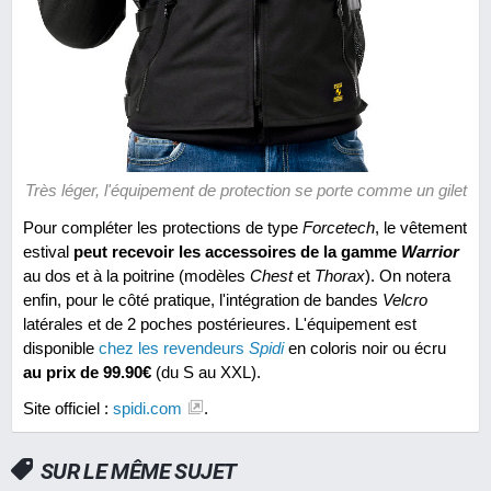
Très léger, l'équipement de protection se porte comme un gilet
Pour compléter les protections de type
Forcetech
, le vêtement
estival
peut recevoir les accessoires de la gamme
Warrior
au dos et à la poitrine (modèles
Chest
et
Thorax
). On notera
enfin, pour le côté pratique, l'intégration de bandes
Velcro
latérales et de 2 poches postérieures. L'équipement est
disponible
chez les revendeurs
Spidi
en coloris noir ou écru
au prix de 99.90€
(du S au XXL).
Site officiel :
spidi.com
.
SUR LE MÊME SUJET