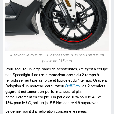
À l'avant, la roue de 13'' est assortie d'un beau disque en
pétale de 215 mm
Pour séduire un large panel de scootéristes,
Peugeot
a équipé
son Speedfight 4 de
trois motorisations : du 2 temps
à
refroidissement par air forcé et liquide et du 4 temps. Grâce à
l'adoption d'un nouveau carburateur
Dell'Orto
, les 2 premiers
gagnent nettement en performances
, et plus
particulièrement en couple. On parle de 10% pour le
AC
et
15% pour le
LC
, soit un joli 5.5 Nm contre 4.8 auparavant.
Le dernier point d'amélioration concerne le niveau