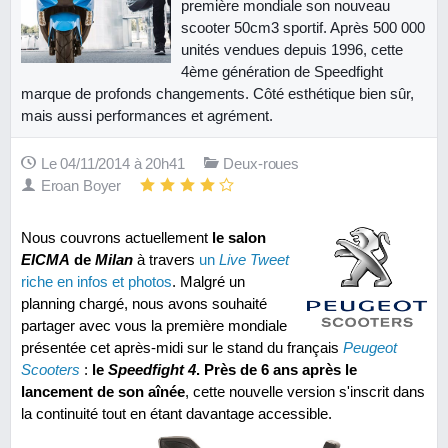
première mondiale son nouveau
scooter 50cm3 sportif. Après 500 000
unités vendues depuis 1996, cette
4ème génération de Speedfight
marque de profonds changements. Côté esthétique bien sûr,
mais aussi performances et agrément.
Le 04/11/2014 à 20h41
Deux-roues
Eroan Boyer
Nous couvrons actuellement
le salon
EICMA
de
Milan
à travers
un
Live Tweet
riche en infos et photos
. Malgré un
planning chargé, nous avons souhaité
partager avec vous la première mondiale
présentée cet après-midi sur le stand du français
Peugeot
Scooters
:
le
Speedfight 4
. Près de 6 ans après le
lancement de son aînée
, cette nouvelle version s'inscrit dans
la continuité tout en étant davantage accessible.