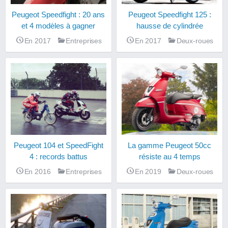
Peugeot Speedfight : 20 ans
Peugeot Speedfight 125 :
et 4 modèles à gagner
hausse de cylindrée
En 2017
Entreprises
En 2017
Deux-roues
Peugeot 104 et SpeedFight
La gamme Peugeot 50cc
4 : records battus
résiste au 4 temps
En 2016
Entreprises
En 2019
Deux-roues