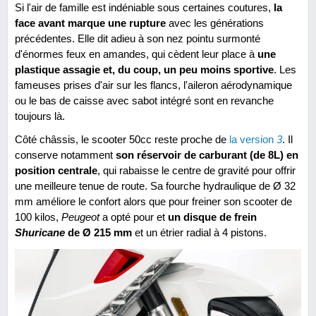
Si l'air de famille est indéniable sous certaines coutures,
la
face avant marque une rupture
avec les générations
précédentes. Elle dit adieu à son nez pointu surmonté
d'énormes feux en amandes, qui cèdent leur place à
une
plastique assagie et, du coup, un peu moins sportive
. Les
fameuses prises d'air sur les flancs, l'aileron aérodynamique
ou le bas de caisse avec sabot intégré sont en revanche
toujours là.
Côté châssis, le scooter 50cc reste proche de
la version
3
. Il
conserve notamment
son réservoir de carburant (de 8L) en
position centrale
, qui rabaisse le centre de gravité pour offrir
une meilleure tenue de route. Sa fourche hydraulique de Ø 32
mm améliore le confort alors que pour freiner son scooter de
100 kilos,
Peugeot
a opté pour et
un disque de frein
Shuricane
de Ø 215 mm
et un étrier radial à 4 pistons.