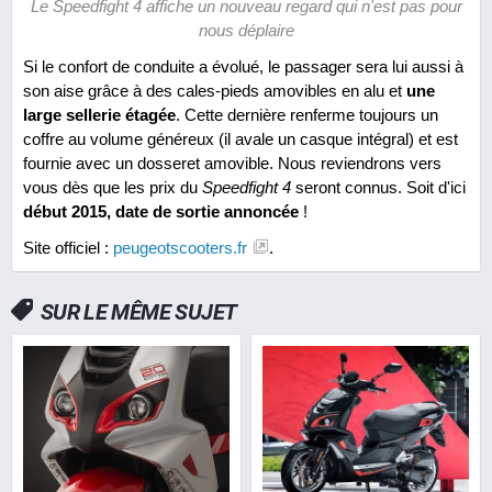
Le Speedfight 4 affiche un nouveau regard qui n'est pas pour
nous déplaire
Si le confort de conduite a évolué, le passager sera lui aussi à
son aise grâce à des cales-pieds amovibles en alu et
une
large sellerie étagée
. Cette dernière renferme toujours un
coffre au volume généreux (il avale un casque intégral) et est
fournie avec un dosseret amovible. Nous reviendrons vers
vous dès que les prix du
Speedfight 4
seront connus. Soit d'ici
début 2015, date de sortie annoncée
!
Site officiel :
peugeotscooters.fr
.
SUR LE MÊME SUJET