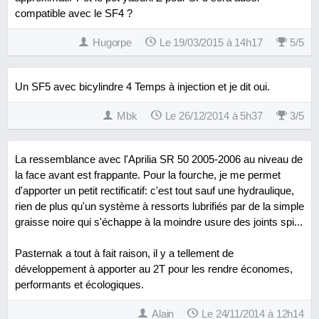
compatible avec le SF4 ?
Hugorpe
Le 19/03/2015 à 14h17
5
/
5
Un SF5 avec bicylindre 4 Temps à injection et je dit oui.
Mbk
Le 26/12/2014 à 5h37
3
/
5
La ressemblance avec l'Aprilia SR 50 2005-2006 au niveau de
la face avant est frappante. Pour la fourche, je me permet
d'apporter un petit rectificatif: c'est tout sauf une hydraulique,
rien de plus qu'un système à ressorts lubrifiés par de la simple
graisse noire qui s'échappe à la moindre usure des joints spi...
Pasternak a tout à fait raison, il y a tellement de
développement à apporter au 2T pour les rendre économes,
performants et écologiques.
Alain
Le 24/11/2014 à 12h14