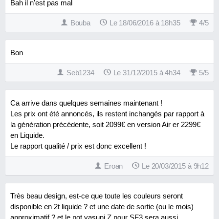
Bah il n'est pas mal
Bouba
Le 18/06/2016 à 18h35
4
/
5
Bon
Seb1234
Le 31/12/2015 à 4h34
5
/
5
Ca arrive dans quelques semaines maintenant !
Les prix ont été annoncés, ils restent inchangés par rapport à
la génération précédente, soit 2099€ en version Air er 2299€
en Liquide.
Le rapport qualité / prix est donc excellent !
Eroan
Le 20/03/2015 à 9h12
Très beau design, est-ce que toute les couleurs seront
disponible en 2t liquide ? et une date de sortie (ou le mois)
approximatif ? et le pot yasuni Z pour SF3 sera aussi