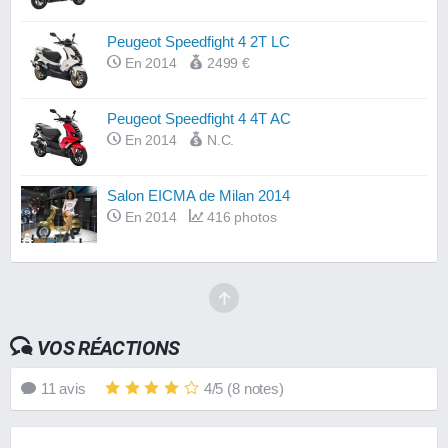
Peugeot Speedfight 4 2T LC
En 2014
2499 €
Peugeot Speedfight 4 4T AC
En 2014
N.C.
Salon EICMA de Milan 2014
En 2014
416 photos
VOS RÉACTIONS
11
avis
4
/
5
(
8
notes)