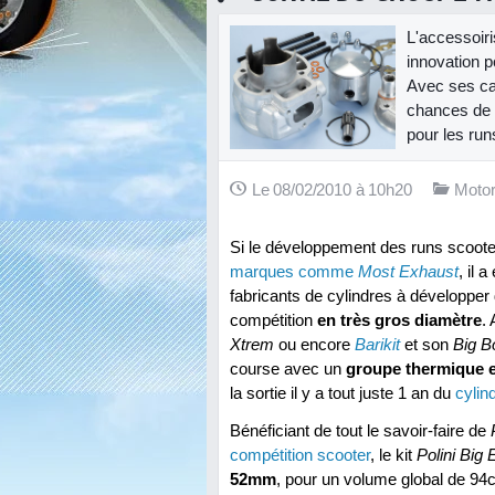
L'accessoiri
innovation p
Avec ses car
chances de 
pour les run
Le 08/02/2010 à 10h20
Motor
Si le développement des runs scooter 
marques comme
Most Exhaust
, il 
fabricants de cylindres à développer
compétition
en très gros diamètre
.
Xtrem
ou encore
Barikit
et son
Big B
course avec un
groupe thermique 
la sortie il y a tout juste 1 an du
cyli
Bénéficiant de tout le savoir-faire de
compétition scooter
, le kit
Polini Big 
52mm
, pour un volume global de 94c