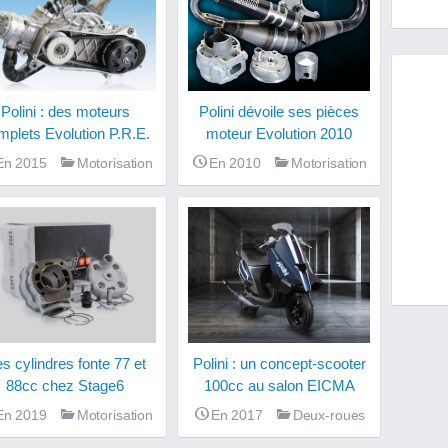
Polini dévoile ses pièces
Polini : des moteurs
moteur Evolution 2010
mplets Evolution P.R.E.
En 2010
Motorisation
En 2015
Motorisation
s cylindres fonte 77 et
Polini : un concept-scooter
88cc chez Stage6
100cc au salon EICMA
En 2019
Motorisation
En 2017
Deux-roues