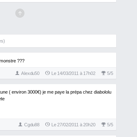
es)
 monstre ???
Alexdu50
Le 14/03/2011 à 17h02
5
/
5
 tune ( environ 3000€) je me paye la prépa chez diabololu
ète
Cgdu88
Le 27/02/2011 à 20h20
5
/
5