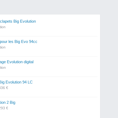
 clapets Big Evolution
tion
our les Big Evo 94cc
tion
age Evolution digital
tion
Big Evolution 94 LC
336 €
tion 2 Big
293 €