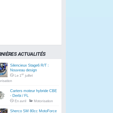
RNIÈRES ACTUALITÉS
Silencieux Stage6 R/T :
Nouveau design
er
Le 1
juillet
risation
Carters moteur hybride CBE
- Derbi / FL
En avril
Motorisation
Sherco SM 80cc MotoForce