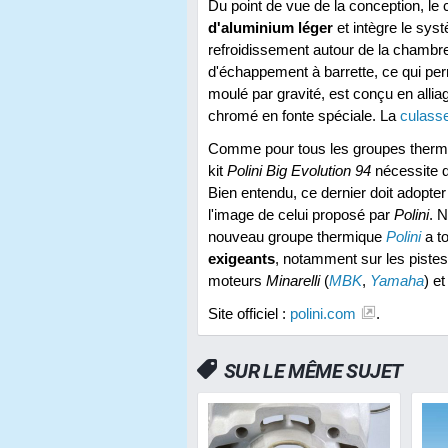
Du point de vue de la conception, le 
d'aluminium léger
et intègre le sy
refroidissement autour de la chambr
d'échappement à barrette, ce qui perm
moulé par gravité, est conçu en alli
chromé en fonte spéciale. La
culass
Comme pour tous les groupes thermi
kit
Polini Big Evolution 94
nécessite 
Bien entendu, ce dernier doit adopte
l'image de celui proposé par
Polini
. 
nouveau groupe thermique
Polini
a t
exigeants
, notamment sur les pistes
moteurs
Minarelli
(
MBK
,
Yamaha
) e
Site officiel :
polini.com
.
SUR LE MÊME SUJET