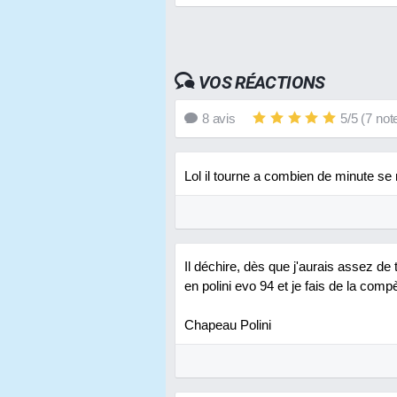
VOS RÉACTIONS
8
avis
5
/
5
(
7
not
Lol il tourne a combien de minute se
Il déchire, dès que j'aurais assez de
en polini evo 94 et je fais de la comp
Chapeau Polini