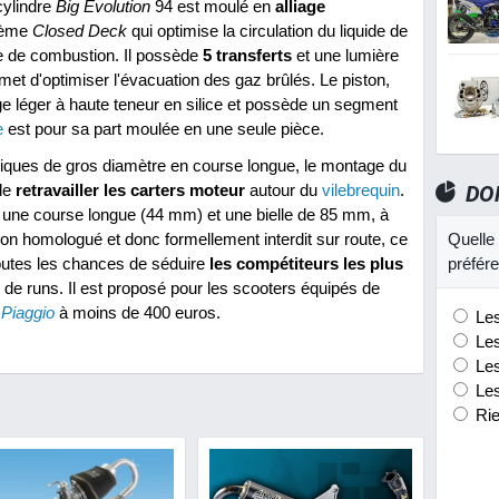
cylindre
Big Evolution
94 est moulé en
alliage
stème
Closed Deck
qui optimise la circulation du liquide de
e de combustion. Il possède
5 transferts
et une lumière
et d'optimiser l'évacuation des gaz brûlés. Le piston,
age léger à haute teneur en silice et possède un segment
e
est pour sa part moulée en une seule pièce.
ques de gros diamètre en course longue, le montage du
de
retravailler les carters moteur
autour du
vilebrequin
.
DO
r une course longue (44 mm) et une bielle de 85 mm, à
Non homologué et donc formellement interdit sur route, ce
Quelle 
outes les chances de séduire
les compétiteurs les plus
préfér
 de runs. Il est proposé pour les scooters équipés de
t
Piaggio
à moins de 400 euros.
Les
Les
Les
Les
Rie