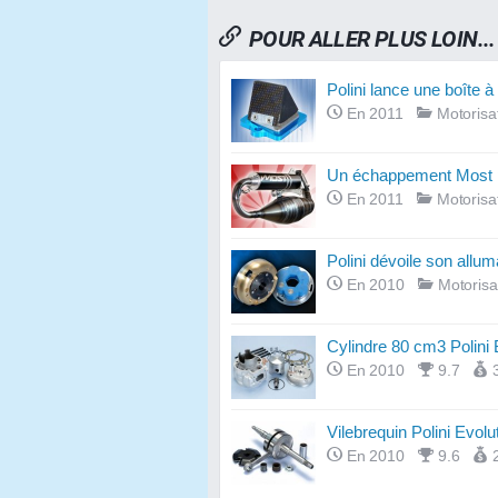
POUR ALLER PLUS LOIN...
Polini lance une boîte à
En 2011
Motorisa
Un échappement Most p
En 2011
Motorisa
Polini dévoile son allum
En 2010
Motorisa
Cylindre 80 cm3 Polini 
En 2010
9.7
Vilebrequin Polini Evolu
En 2010
9.6