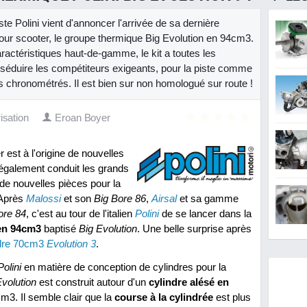
ste Polini vient d'annoncer l'arrivée de sa dernière
our scooter, le groupe thermique Big Evolution en 94cm3.
actéristiques haut-de-gamme, le kit a toutes les
séduire les compétiteurs exigeants, pour la piste comme
s chronométrés. Il est bien sur non homologué sur route !
isation
Eroan Boyer
est à l'origine de nouvelles
a également conduit les grands
 de nouvelles pièces pour la
 Après
Malossi
et son
Big Bore 86
,
Airsal
et sa gamme
ore 84
, c'est au tour de l'italien
Polini
de se lancer dans la
en 94cm3
baptisé
Big Evolution
. Une belle surprise après
ndre 70cm3
Evolution 3
.
Polini
en matière de conception de cylindres pour la
Evolution
est construit autour d'un
cylindre alésé en
m3. Il semble clair que la
course à la cylindrée
est plus