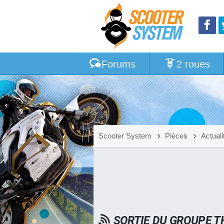
Forums
2 roues
Scooter System
Pièces
Actuali
SORTIE DU GROUPE T