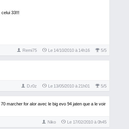
celui 33!!!
Remi75
Le 14/10/2010 à 14h16
5
/
5
D.r0z
Le 13/05/2010 à 21h01
5
/
5
o 70 marcher for alor avec le big evo 94 jaten que a le voir
Niko
Le 17/02/2010 à 0h45