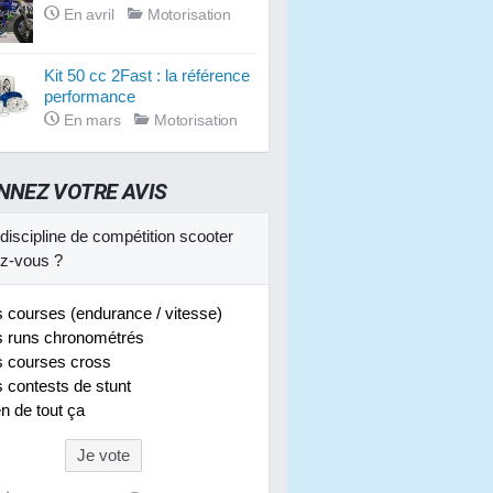
En avril
Motorisation
Kit 50 cc 2Fast : la référence
performance
En mars
Motorisation
NNEZ VOTRE AVIS
discipline de compétition scooter
ez-vous ?
 courses (endurance / vitesse)
 runs chronométrés
 courses cross
 contests de stunt
n de tout ça
Je vote