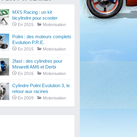
MXS Racing : un kit
bicylindre pour scooter
En 2015
Motorisation
Polini : des moteurs complets
Evolution P.R.E.
En 2015
Motorisation
2fast : des cylindres pour
Minarelli AM6 et Derbi
En 2016
Motorisation
Cylindre Polini Evolution 3, le
retour aux racines
En 2009
Motorisation